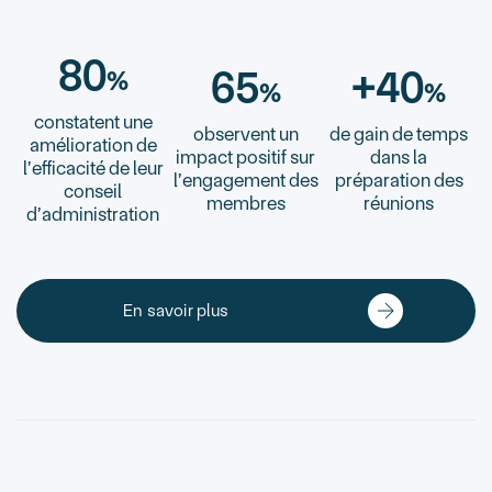
80
65
+40
%
%
%
constatent une
observent un
de gain de temps
amélioration de
impact positif sur
dans la
l’efficacité de leur
l’engagement des
préparation des
conseil
membres
réunions
d’administration
En savoir plus