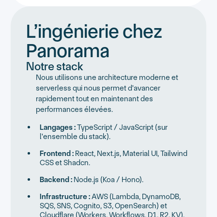
L’ingénierie chez
Panorama
Notre stack
Nous utilisons une architecture moderne et
serverless qui nous permet d'avancer
rapidement tout en maintenant des
performances élevées.
Langages :
TypeScript / JavaScript (sur
l'ensemble du stack).
Frontend :
React, Next.js, Material UI, Tailwind
CSS et Shadcn.
Backend :
Node.js (Koa / Hono).
Infrastructure :
AWS (Lambda, DynamoDB,
SQS, SNS, Cognito, S3, OpenSearch) et
Cloudflare (Workers, Workflows, D1, R2, KV).