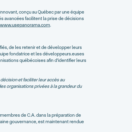
 innovant, conçu au Québec par une équipe
s avancées facilitent la prise de décisions
www.usepanorama.com
.
iés, de les retenir et de développer leurs
quipe fondatrice et les développeurs.euses
isations québécoises afin d'identifier leurs
écision et faciliter leur accès au
 organisations privées à la grandeur du
s membres de C.A. dans la préparation de
e saine gouvernance, est maintenant rendue