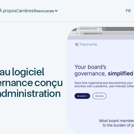
Ressources
À propos
Carrières
FR
u logiciel
ernance conçu
administration