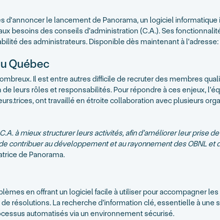
s d'annoncer le lancement de Panorama, un logiciel informatique
x besoins des conseils d’administration (C.A.). Ses fonctionnalité
abilité des administrateurs. Disponible dès maintenant à l'adresse:
au Québec
reux. Il est entre autres difficile de recruter des membres qualif
e leurs rôles et responsabilités. Pour répondre à ces enjeux, l’é
trices, ont travaillé en étroite collaboration avec plusieurs organ
. à mieux structurer leurs activités, afin d’améliorer leur prise de d
 contribuer au développement et au rayonnement des OBNL et des
atrice de Panorama.
èmes en offrant un logiciel facile à utiliser pour accompagner le
 de résolutions. La recherche d’information clé, essentielle à un
processus automatisés via un environnement sécurisé.