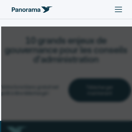
10 grands enjeux de
gouvernance pour les conseils
d’administration
Votre livre blanc gratuit est
Télécharger
prêt à être téléchargé !
maintenant